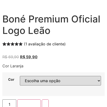
Boné Premium Oficial
Logo Leão
(
1
avaliação de cliente)
Avaliado
1
como
5.00
de
R$
69,90
R$
59,90
5, com
baseado em
avaliação de
Cor Laranja
cliente
Cor
Comprar